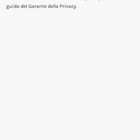
guida del Garante della Privacy.
Aggiornamenti della Cookie Policy
Questa Cookie policy potrebbe essere aggiornata
periodicamente. Ti incoraggiamo a controllare
regolarmente questa pagina per eventuali modifiche.
Aggiornato: 20 Luglio 2026