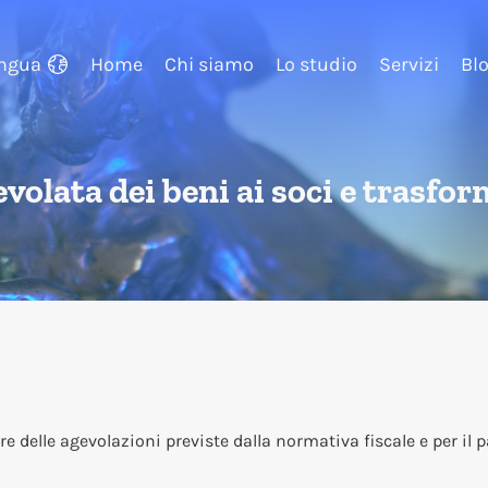
ingua
Home
Chi siamo
Lo studio
Servizi
Bl
olata dei beni ai soci e trasfor
ire delle agevolazioni previste dalla normativa fiscale e per i