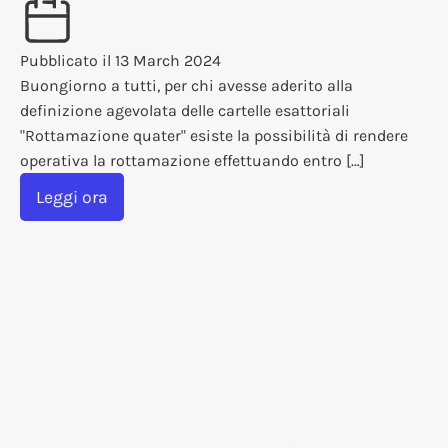
Pubblicato il
13 March 2024
Buongiorno a tutti, per chi avesse aderito alla
definizione agevolata delle cartelle esattoriali
"Rottamazione quater" esiste la possibilità di rendere
operativa la rottamazione effettuando entro […]
Leggi ora
Nuovo credito di imposta sugli
investimenti per la transizione
5.0, decreto legge "PNNR",
approvazione Consiglio dei
Ministri 26/02/2024, in attesa