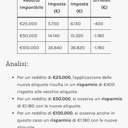
Reddito
Differenza
Imposta
Imposta
Imponibile
(€)
(€)
(€)
€25.000
5.750
6.150
-400
€50.000
14.140
15.320
-1.180
€100.000
35.640
36.820
-1.180
Analisi:
Per un reddito di
€25.000
, l'applicazione delle
nuove aliquote risulta in un
risparmio
di €400
rispetto alle vecchie aliquote.
Per un reddito di
€50.000
, si osserva un
risparmio
di €1.180 con le nuove aliquote.
Per un reddito di
€100.000
, si osserva anche in
questo caso un
risparmio
di €1.180 con le nuove
aliquote.